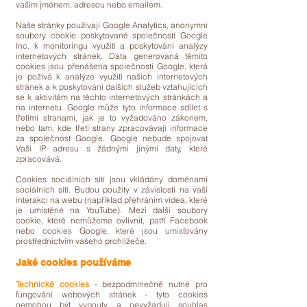
vaším jménem, adresou nebo emailem.
Naše stránky používají Google Analytics, anonymní
soubory cookie poskytované společností Google
Inc. k monitoringu využití a poskytování analýzy
internetových stránek. Data generovaná těmito
cookies jsou přenášena společnosti Google, která
je požívá k analýze využití našich internetových
stránek a k poskytování dalších služeb vztahujících
se k aktivitám na těchto internetových stránkách a
na internetu. Google může tyto informace sdílet s
třetími stranami, jak je to vyžadováno zákonem,
nebo tam, kde třetí strany zpracovávají informace
za společnost Google. Google nebude spojovat
Vaši IP adresu s žádnými jinými daty, které
zpracovává.
Cookies sociálních sítí jsou vkládány doménami
sociálních sítí. Budou použity v závislosti na vaší
interakci na webu (například přehráním videa, které
je umístěné na YouTube). Mezi další soubory
cookie, které nemůžeme ovlivnit, patří Facebook
nebo cookies Google, které jsou umisťovány
prostřednictvím vašeho prohlížeče.
Jaké cookies používáme
Technické cookies
- bezpodmínečně nutné pro
fungování webových stránek - tyto cookies
nemohou být vypnuty a nevyžadují souhlas