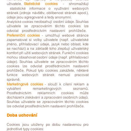
uživatele.
Statistické cookies
- shromažďují
statistické informace o využívání webových
stránek (zdroje návštěv, oblíbenost stránek apod.),
údaje jsou agregované a tedy anonymní.
neobsahují osobní údaje. Souhlas
Analytické cookies
uživatele se zpracováním těchto cookies lze
odvolat prostřednictvím nastavení prohlížeče.
Preferenční cookies
- umožňují webové stránce
zapamatovat si volby uživatele (např. uživatelské
jméno, přihlašovací údaje, jazyk nebo oblast, kde
se nachází) a na základě toho zlepšují uživatelský
komfort při užití webových stránek. Funkční cookies
mohou obsahovat osobní údaje (např. přihlašovací
údaje). Souhlas uživatele se zpracováním těchto
cookies lze odvolat prostřednictvím nastavení
prohlížeče. Pokud tyto cookies zakážete, některé
funkce webových stránek nemusí pracovat
správně.
Marketingové cookies
- slouží k cílení reklam a
vytváření remarketingových seznamů.
Prostřednictvím reklamních cookies může
docházet k získávání a zpracování osobních údajů.
Souhlas uživatele se zpracováním těchto cookies
lze odvolat prostřednictvím nastavení prohlížeče.
Doba uchování
Cookies jsou uloženy po dobu nastavenou pro
jednotlivé typy cookies: