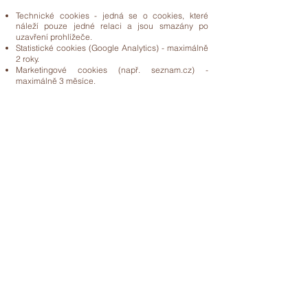
Technické cookies - jedná se o cookies, které
náleží pouze jedné relaci a jsou smazány po
uzavření prohlížeče.
Statistické cookies (Google Analytics) - maximálně
2 roky.
Marketingové cookies (např. seznam.cz) -
maximálně 3 měsíce.
Preferenční cookies (např. prefernece jazyka
stránky) - do odvolání.
Odvolání souhlasu a deaktivace cookies
Cookies můžete deaktivovat tím, že změníte
nastavení svého internetového prohlížeče, nebo
můžete vůči tomuto shromažďování prováděnému
na základě našeho legitimního zájmu vznést
námitku. Tuto námitku můžete zaslat na adresu
jakub@21consult.cz
.
Pokud cookies nepovolíte, měli byste mít na paměti,
že již nadále nebudete moct některé možnosti a
funkce na našem webu využívat a některé části
webu pro vás nebudou viditelné.
+420 720 023 384
info@21consult.cz