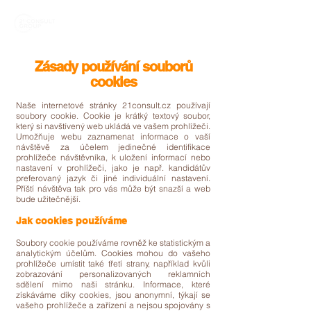
Zásady používání souborů
cookies
Naše internetové stránky 21consult.cz používají
soubory cookie. Cookie je krátký textový soubor,
který si navštívený web ukládá ve vašem prohlížeči.
Umožňuje webu zaznamenat informace o vaší
návštěvě za účelem jedinečné identifikace
prohlížeče návštěvníka, k uložení informací nebo
nastavení v prohlížeči, jako je např. kandidátův
preferovaný jazyk či jiné individuální nastavení.
Příští návštěva tak pro vás může být snazší a web
bude užitečnější.
Jak cookies používáme
Soubory cookie používáme rovněž ke statistickým a
analytickým účelům. Cookies mohou do vašeho
prohlížeče umístit také třetí strany, například kvůli
zobrazování personalizovaných reklamních
sdělení mimo naši stránku. Informace, které
získáváme díky cookies, jsou anonymní, týkají se
vašeho prohlížeče a zařízení a nejsou spojovány s