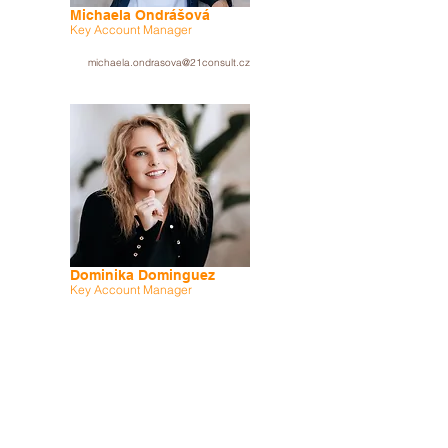
Michaela Ondrášová
Key Account Manager
michaela.ondrasova@21consult.cz
Dominika Dominguez
Key Account Manager
dominika@21consult.cz
Spojte se s námi
Začneme řešit váš nábor efektivně!