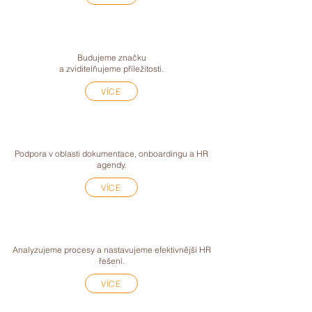
HR MARKETING
Budujeme značku
a zviditelňujeme příležitosti.
VÍCE
HR ADMINISTRATIVA
Podpora v oblasti dokumentace, onboardingu a HR
agendy.
VÍCE
HR AUDIT
Analyzujeme procesy a nastavujeme efektivnější HR
řešení.
VÍCE