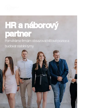
HR a náborový
partner
Pomáháme firmám obsazovat klíčové pozice a
budovat stabilní týmy