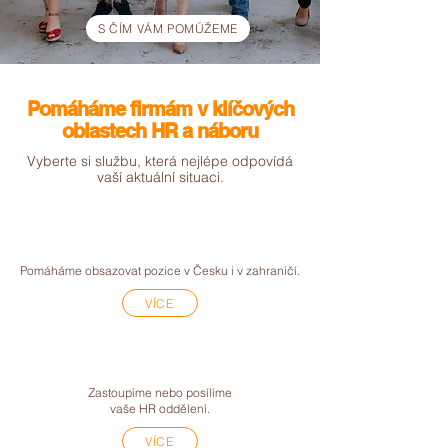
S ČÍM VÁM POMŮŽEME
Pomáháme firmám v klíčových
oblastech HR a náboru
Vyberte si službu, která nejlépe odpovídá
vaší aktuální situaci.
NÁBOR ZAMĚSTNANCŮ
Pomáháme obsazovat pozice v Česku i v zahraničí.
VÍCE
INTERIM HR
Zastoupíme nebo posílíme
vaše HR oddělení.
VÍCE