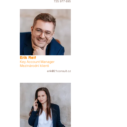
725 977 695
Erik Reif
Key Account Manager
Mezinárodní klienti
erik@21consult.cz